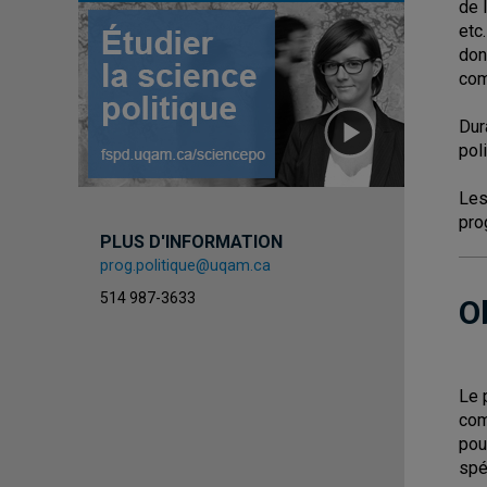
de 
etc
don
com
Dur
pol
Les
pro
PLUS D'INFORMATION
prog.politique@uqam.ca
514 987-3633
O
Le 
com
pou
spé