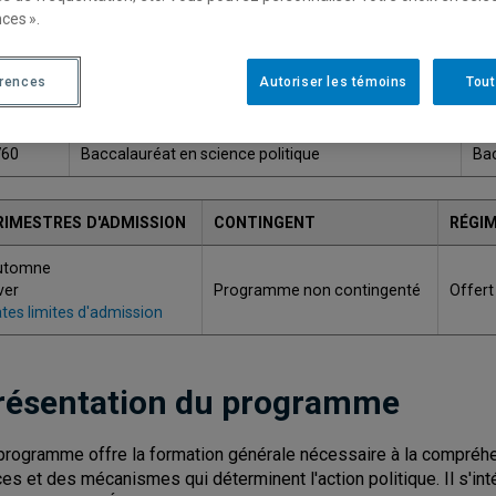
ces ».
Une version plus récente de ce programme est disponib
érences
Autoriser les témoins
Tout
ODE
TITRE
GR
760
Baccalauréat en science politique
Bac
RIMESTRES D'ADMISSION
CONTINGENT
RÉGIM
utomne
ver
Programme non contingenté
Offert
tes limites d'admission
résentation du programme
programme offre la formation générale nécessaire à la compréhens
ces et des mécanismes qui déterminent l'action politique. Il s'i