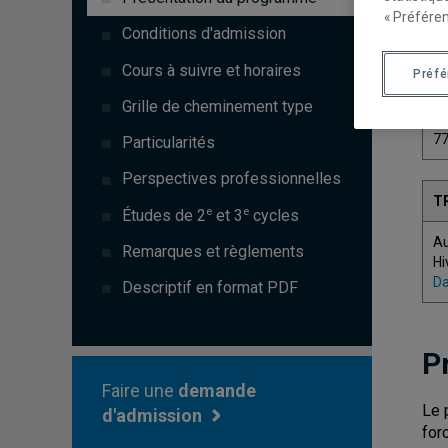
« Préféren
Conditions d'admission
Cours à suivre et horaires
Préf
C
Grille de cheminement type
7
Particularités
Perspectives professionnelles
T
e
e
Études de 2
et 3
cycles
A
Remarques et règlements
Hi
Da
Descriptif en format PDF
P
Faire une
demande
Le 
d'admission
for