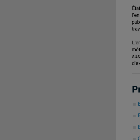
Éta
l'e
pub
tra
L'e
mét
sus
d'e
P
B
C