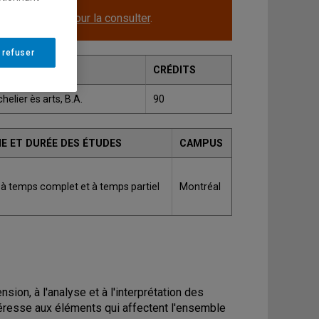
le.
Cliquez ici pour la consulter
.
 refuser
ADE
CRÉDITS
helier ès arts, B.A.
90
E ET DURÉE DES ÉTUDES
CAMPUS
 à temps complet et à temps partiel
Montréal
ion, à l'analyse et à l'interprétation des
ntéresse aux éléments qui affectent l'ensemble