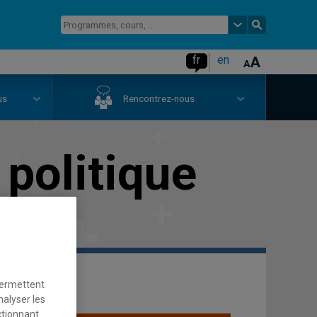
fr
en
us
Rencontrez-nous
 politique
permettent
nalyser les
ctionnant