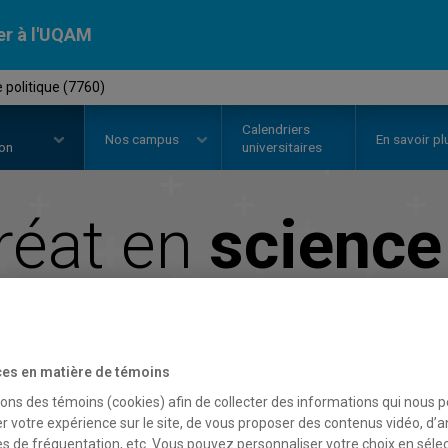
er à l'UQAM
 politique (7760)
Calendriers
Nos
campus
En savoir pl
ion
universitaires
réat en
science
Faculté de science politique et de droit
es en matière de témoins
sons des témoins (cookies) afin de collecter des informations qui nous 
r votre expérience sur le site, de vous proposer des contenus vidéo, d’a
es de fréquentation, etc. Vous pouvez personnaliser votre choix en séle