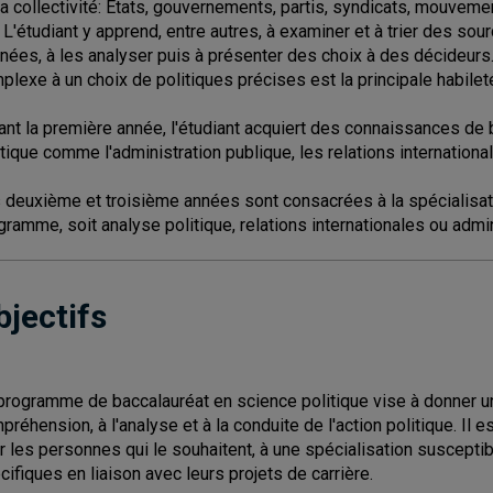
la collectivité: États, gouvernements, partis, syndicats, mouvem
. L'étudiant y apprend, entre autres, à examiner et à trier des sou
nées, à les analyser puis à présenter des choix à des décideurs
plexe à un choix de politiques précises est la principale habile
ant la première année, l'étudiant acquiert des connaissances de
itique comme l'administration publique, les relations international
 deuxième et troisième années sont consacrées à la spécialisat
gramme, soit analyse politique, relations internationales ou admin
bjectifs
programme de baccalauréat en science politique vise à donner u
préhension, à l'analyse et à la conduite de l'action politique. I
r les personnes qui le souhaitent, à une spécialisation suscepti
cifiques en liaison avec leurs projets de carrière.