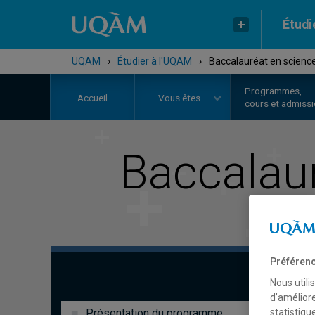
Étudi
UQAM
›
Étudier à l'UQAM
›
Baccalauréat en science
Programmes,
Accueil
Vous êtes
cours et admiss
Baccalau
Préférenc
Nous utili
d’améliore
Présentation du programme
statistiqu