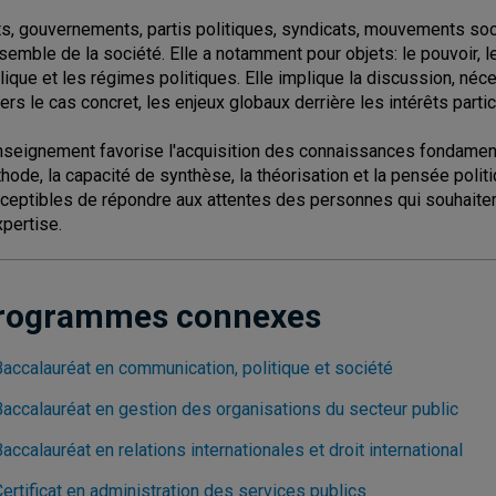
ts, gouvernements, partis politiques, syndicats, mouvements socia
nsemble de la société. Elle a notamment pour objets: le pouvoir, le
lique et les régimes politiques. Elle implique la discussion, néce
vers le cas concret, les enjeux globaux derrière les intérêts partic
nseignement favorise l'acquisition des connaissances fondamental
hode, la capacité de synthèse, la théorisation et la pensée poli
ceptibles de répondre aux attentes des personnes qui souhaite
xpertise.
rogrammes connexes
Baccalauréat en communication, politique et société
Baccalauréat en gestion des organisations du secteur public
accalauréat en relations internationales et droit international
ertificat en administration des services publics