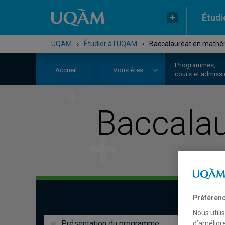
Étudi
UQAM
›
Étudier à l'UQAM
›
Baccalauréat en mathé
Programmes,
Accueil
Vous êtes
cours et admiss
Baccala
Préférenc
Nous utili
Présentation du programme
d’améliore