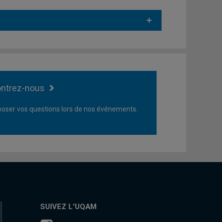
ntrez-nous
oser vos questions lors de nos événements.
SUIVEZ L'UQAM