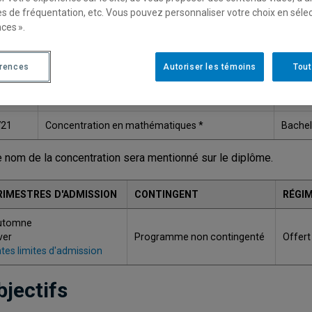
es de fréquentation, etc. Vous pouvez personnaliser votre choix en séle
Une version plus récente de ce programme est disponib
ces ».
érences
Autoriser les témoins
Tout
ODE
TITRE
GRAD
421
Concentration en statistique *
Bacheli
721
Concentration en mathématiques *
Bacheli
e nom de la concentration sera mentionné sur le diplôme.
RIMESTRES D'ADMISSION
CONTINGENT
RÉGIM
utomne
ver
Programme non contingenté
Offert
tes limites d'admission
bjectifs