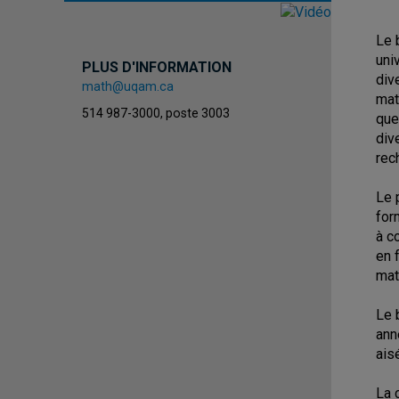
Le 
uni
PLUS D'INFORMATION
div
math@uqam.ca
mat
514 987-3000, poste 3003
que
div
rec
Le 
for
à c
en 
mat
Le 
ann
ais
La 