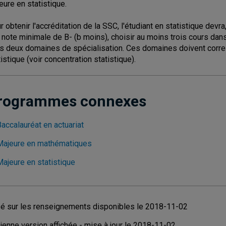
eure en statistique.
r obtenir l'accréditation de la SSC, l'étudiant en statistique devr
 note minimale de B- (b moins), choisir au moins trois cours dan
s deux domaines de spécialisation. Ces domaines doivent corre
tistique (voir concentration statistique).
rogrammes connexes
accalauréat en actuariat
Majeure en mathématiques
Majeure en statistique
é sur les renseignements disponibles le 2018-11-02
ienne version affichée - mise à jour le 2018-11-02