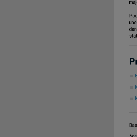
maj
Pou
une
dan
sta
P
B
Bas
Anc