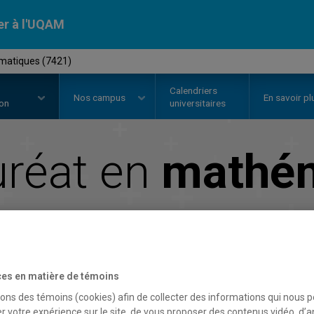
er à l'UQAM
matiques (7421)
Calendriers
Nos
campus
En savoir pl
ion
universitaires
uréat en
mathé
Faculté des sciences
es en matière de témoins
sons des témoins (cookies) afin de collecter des informations qui nous 
r votre expérience sur le site, de vous proposer des contenus vidéo, d’a