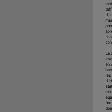
mat
dif
d'a
maî
pre
apr
cho
com
La 
env
en 
bac
les
d'é
sta
maj
équ
for
dom