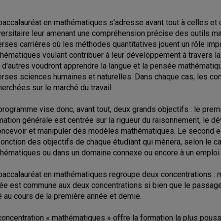
baccalauréat en mathématiques s'adresse avant tout à celles et 
versitaire leur amenant une compréhension précise des outils m
erses carrières où les méthodes quantitatives jouent un rôle imp
hématiques voulant contribuer à leur développement à travers la
 d'autres voudront apprendre la langue et la pensée mathématiq
erses sciences humaines et naturelles. Dans chaque cas, les co
herchées sur le marché du travail.
programme vise donc, avant tout, deux grands objectifs : le premi
mation générale est centrée sur la rigueur du raisonnement, le dé
oncevoir et manipuler des modèles mathématiques. Le second es
fonction des objectifs de chaque étudiant qui mènera, selon le ca
hématiques ou dans un domaine connexe ou encore à un emploi 
baccalauréat en mathématiques regroupe deux concentrations : m
ée est commune aux deux concentrations si bien que le passage d
é au cours de la première année et demie.
concentration « mathématiques » offre la formation la plus pouss