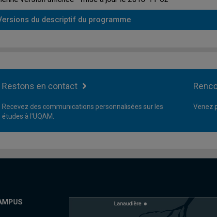
Versions du descriptif du programme
Restons en contact
Renco
Recevez des communications personnalisées sur les
Venez p
études à l'UQAM.
AMPUS