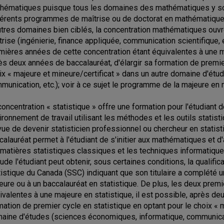
hématiques puisque tous les domaines des mathématiques y sont
férents programmes de maîtrise ou de doctorat en mathématiques
utres domaines bien ciblés, la concentration mathématiques ouvr
trise (ingénierie, finance appliquée, communication scientifique, 
mières années de cette concentration étant équivalentes à une m
ès deux années de baccalauréat, d'élargir sa formation de premi
ix « majeure et mineure/certificat » dans un autre domaine d'ét
munication, etc.); voir à ce sujet le programme de la majeure en
concentration « statistique » offre une formation pour l'étudiant 
ironnement de travail utilisant les méthodes et les outils statis
vue de devenir statisticien professionnel ou chercheur en statist
calauréat permet à l'étudiant de s'initier aux mathématiques et d
 matières statistiques classiques et les techniques informatiqu
tude l'étudiant peut obtenir, sous certaines conditions, la qualific
tistique du Canada (SSC) indiquant que son titulaire a complété
eure ou à un baccalauréat en statistique. De plus, les deux prem
ivalentes à une majeure en statistique, il est possible, après de
mation de premier cycle en statistique en optant pour le choix « m
aine d'études (sciences économiques, informatique, communicatio