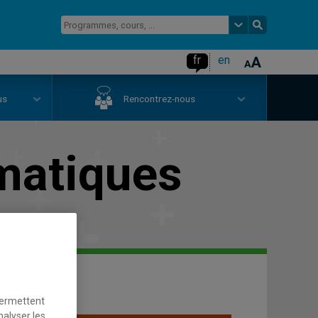
fr
en
us
Rencontrez-nous
matiques
permettent
nalyser les