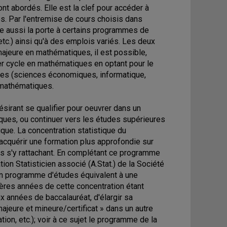
 abordés. Elle est la clef pour accéder à
. Par l'entremise de cours choisis dans
e aussi la porte à certains programmes de
etc.) ainsi qu'à des emplois variés. Les deux
ajeure en mathématiques, il est possible,
er cycle en mathématiques en optant pour le
udes (sciences économiques, informatique,
 mathématiques.
désirant se qualifier pour oeuvrer dans un
tiques, ou continuer vers les études supérieures
ique. La concentration statistique du
'acquérir une formation plus approfondie sur
es s'y rattachant. En complétant ce programme
ation Statisticien associé (A.Stat.) de la Société
 un programme d'études équivalent à une
ières années de cette concentration étant
ux années de baccalauréat, d'élargir sa
ajeure et mineure/certificat » dans un autre
n, etc.); voir à ce sujet le programme de la