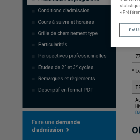
statistiqu
Conditions d'admission
« Préféren
Cours à suivre et horaires
Préf
C
Grille de cheminement type
7
Particularités
Perspectives professionnelles
7
e
e
Études de 2
et 3
cycles
* L
Remarques et règlements
T
Descriptif en format PDF
A
Hi
Da
Faire une
demande
O
d'admission