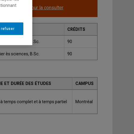
ctionnant
le.
Cliquez ici pour la consulter
.
 refuser
E
CRÉDITS
er ès sciences, B.Sc.
90
er ès sciences, B.Sc.
90
E ET DURÉE DES ÉTUDES
CAMPUS
 à temps complet et à temps partiel
Montréal