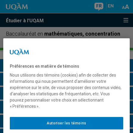
FR
EN
Étudier à l'UQAM
Baccalauréat en
mathématiques, concentration
en statistique
Présentation du programme
Préférences en matière de témoins
Nous utilisons des témoins (cookies) afin de collecter des
Conditions d'admission
informations qui nous permettent d’améliorer votre
expérience sur le site, de vous proposer des contenus vidéo,
Cours à suivre et horaires
d’analyser les statistiques de fréquentation, etc. Vous
pouvez personnaliser votre choix en sélectionnant
« Préférences ».
Grille de cheminement
Particularités
Autoriser les témoins