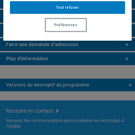
Perspectives professionnelles
Tout refuser
e
e
Études de 2
et 3
cycles
Préférences
Remarques et règlements
Faire une demande d'admission
Plus d'information
Versions du descriptif du programme
Restons en contact
Recevez des communications personnalisées sur les études à
l'UQAM.