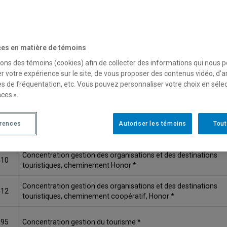
ODE
TITRE
Concentration gestion des organisations et des destinations
307
touristiques *
es en matière de témoins
Concentration gestion des organisations et des destinations
sons des témoins (cookies) afin de collecter des informations qui nous 
411
touristiques, cheminement coopératif *
r votre expérience sur le site, de vous proposer des contenus vidéo, d’a
es de fréquentation, etc. Vous pouvez personnaliser votre choix en séle
ces ».
317
Concentration gestion hôtelière et de restauration *
érences
Concentration gestion hôtelière et de restauration, chemineme
Autoriser les témoins
Tout
421
coopératif *
Concentration gestion des organisations et des destinations
410
touristiques, cheminement Honor *
Concentration gestion des organisations et des destinations
412
touristiques, cheminement coopératif, Honor *
695
Concentration gestion du tourisme *