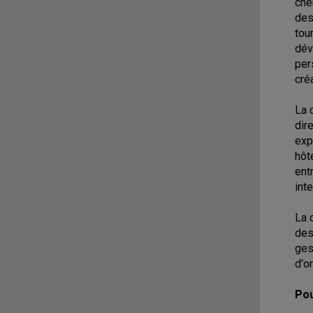
che
des
tou
dév
per
créa
La 
dir
exp
hôt
ent
int
La 
des
ges
d'o
Pou