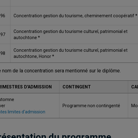
696
Concentration gestion du tourisme, cheminement coopératif *
Concentration gestion du tourisme culturel, patrimonial et
697
autochtone *
Concentration gestion du tourisme culturel, patrimonial et
698
autochtone, Honor *
e nom de la concentration sera mentionné sur le diplôme.
RIMESTRES D'ADMISSION
CONTINGENT
CA
utomne
ver
Programme non contingenté
Mon
tes limites d'admission
résentation du programme