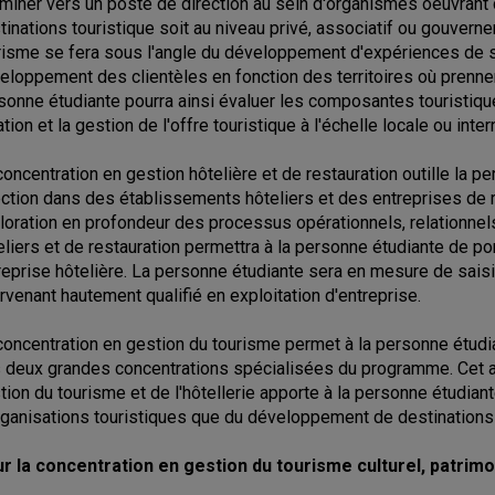
miner vers un poste de direction au sein d'organismes oeuvrant
tinations touristique soit au niveau privé, associatif ou gouver
risme se fera sous l'angle du développement d'expériences de se
eloppement des clientèles en fonction des territoires où prennen
sonne étudiante pourra ainsi évaluer les composantes touristiques
tion et la gestion de l'offre touristique à l'échelle locale ou inter
concentration en gestion hôtelière et de restauration outille la 
ection dans des établissements hôteliers et des entreprises de r
loration en profondeur des processus opérationnels, relationnels 
eliers et de restauration permettra à la personne étudiante de port
reprise hôtelière. La personne étudiante sera en mesure de saisir
ervenant hautement qualifié en exploitation d'entreprise.
concentration en gestion du tourisme permet à la personne étud
 deux grandes concentrations spécialisées du programme. Cet an
tion du tourisme et de l'hôtellerie apporte à la personne étudiant
rganisations touristiques que du développement de destinations 
r la concentration en gestion du tourisme culturel, patrimo