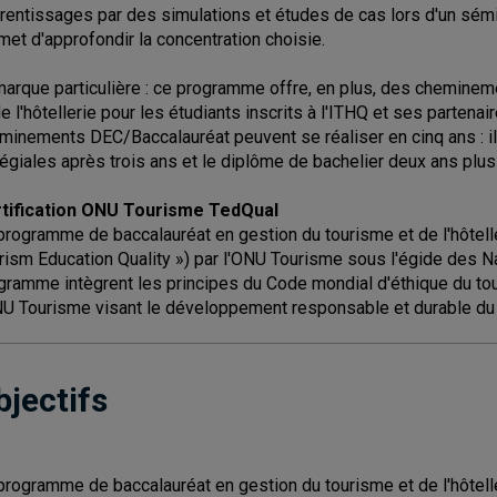
rentissages par des simulations et études de cas lors d'un sémin
met d'approfondir la concentration choisie.
arque particulière : ce programme offre, en plus, des chemine
de l'hôtellerie pour les étudiants inscrits à l'ITHQ et ses partena
minements DEC/Baccalauréat peuvent se réaliser en cinq ans : il
légiales après trois ans et le diplôme de bachelier deux ans plus t
tification ONU Tourisme TedQual
programme de baccalauréat en gestion du tourisme et de l'hôtell
rism Education Quality ») par l'ONU Tourisme sous l'égide des N
gramme intègrent les principes du Code mondial d'éthique du tou
NU Tourisme visant le développement responsable et durable du
bjectifs
programme de baccalauréat en gestion du tourisme et de l'hôtelle