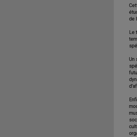
Cet
étu
de 
Le 
tem
spé
Un 
spé
fut
dyn
d'a
Enf
mod
mus
soc
cul
org