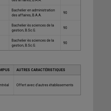
des affaires, B.A.A.
Bachelier en administration
90
des affaires, B.A.A.
Bachelier ès sciences de la
90
gestion, B.Sc.G.
Bachelier ès sciences de la
90
gestion, B.Sc.G.
MPUS
AUTRES CARACTÉRISTIQUES
tréal
Offert avec d'autres établissements