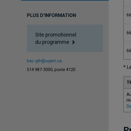
6
PLUS D'INFORMATION
6
Site promotionnel
du programme
6
bac-gth@uqam.ca
* L
514 987-3000, poste 4120
T
A
Hi
Da
P