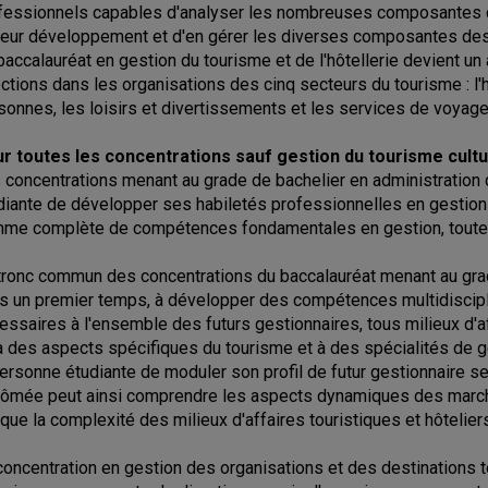
fessionnels capables d'analyser les nombreuses composantes de
leur développement et d'en gérer les diverses composantes des 
baccalauréat en gestion du tourisme et de l'hôtellerie devient un
ections dans les organisations des cinq secteurs du tourisme : l'h
sonnes, les loisirs et divertissements et les services de voyage
r toutes les concentrations sauf gestion du tourisme cultur
 concentrations menant au grade de bachelier en administration d
diante de développer ses habiletés professionnelles en gestion d
me complète de compétences fondamentales en gestion, toute
tronc commun des concentrations du baccalauréat menant au grad
s un premier temps, à développer des compétences multidiscipli
essaires à l'ensemble des futurs gestionnaires, tous milieux d
 à des aspects spécifiques du tourisme et à des spécialités de 
personne étudiante de moduler son profil de futur gestionnaire s
lômée peut ainsi comprendre les aspects dynamiques des marché
tique la complexité des milieux d'affaires touristiques et hôtelier
concentration en gestion des organisations et des destinations to