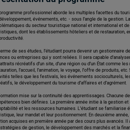
programme professionnel aborde les multiples facettes du tourism
développement, événements, etc. - sous l'angle de la gestion. L
blématiques du secteur touristique national et international et d
ristiques, dont les établissements hôteliers et de restauration, en
productivité.
terme de ses études, l'étudiant pourra devenir un gestionnaire de
nces ou entreprises qui y sont reliées. Il sera capable d'analys
 attraits récréatifs d'un site, d'une région ou d'un État comme le
tauration, l'accueil, l'animation, le voyage, l'offre de produits,
ivités telles que les festivals, les événements socioculturels, les 
réatifs, le développement du tourisme d'affaires et d'agrément.
formation mise sur la continuité des apprentissages. Chacune des
pétences bien définies. La première année initie à la gestion et 
ptabilité et les ressources humaines. L'étudiant se familiarise 
ristique, leur mandat et leur positionnement. En deuxième année
tion acquises en première année par des cours plus avancés. Il
 stratégies de gestion, le développement des marchés et la finance