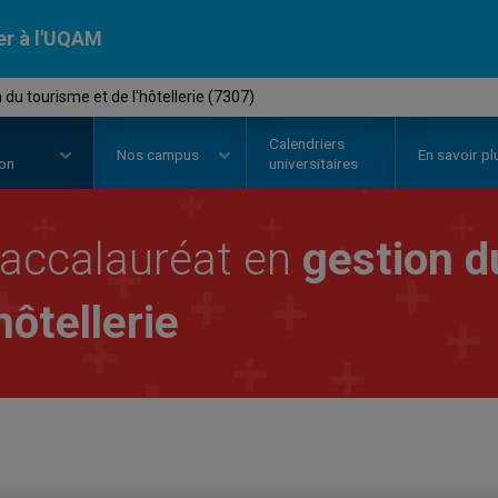
er à l'UQAM
du tourisme et de l'hôtellerie (7307)
Calendriers
Nos
campus
En savoir pl
ion
universitaires
accalauréat en
gestion d
'hôtellerie