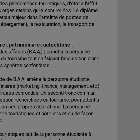
s phénomènes touristiques, d'être à l'affut
organisations qui y sont reliées. Le diplôme
 atout majeur dans l'atteinte de postes de
ébergement, la restauration, le transport de
.
el, patrimonial et autochtone :
es affaires (B.A.A.) permet à la personne
u tourisme tout en faisant l'acquisition d'une
s sphères confondues.
e de B.A.A. amène la personne étudiante,
naires (marketing, finance, management, etc.)
'affaires confondus. Un second tronc commun
gestion recherchées en tourisme, permettent à
elon ses propres aspirations. La personne
s touristiques et hôteliers et ou de façon
s.
uristiques outille la personne étudiante à