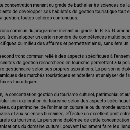
te concentration menant au grade de bachelier ès sciences de la
diante de développer ses habiletés de gestion touristique tout e
la gestion, toutes sphères confondues.
tronc commun du programme menant au grade de B. Sc. G. amène 
ps, à développer un certain nombre de compétences multidisci
cifiques du milieu des affaires et permettant ainsi, sans être un 
second tronc commun relié à des aspects spécifiques à l'ensem
cialités de gestion recherchées en tourisme permettent à la per
ure gestionnaire selon ses propres aspirations. La personne dip
amiques des marchés touristiques et hôteliers et analyser de fa
ffaires touristiques.
in, la concentration gestion du tourisme culturel, patrimonial et 
uler son exploration du tourisme selon des aspects spécifiques
ées, du patrimoine, de l'animation culturelle ou du monde autoch
iales et aux sciences humaines, effectue un excellent pont entre
turels du tourisme. La personne diplômée de cette concentration d
anisations du domaine culturel, pouvant facilement faire les liens