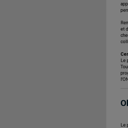
app
per
Rem
et 
che
col
Cer
Le 
Tou
pro
l'O
O
Le 