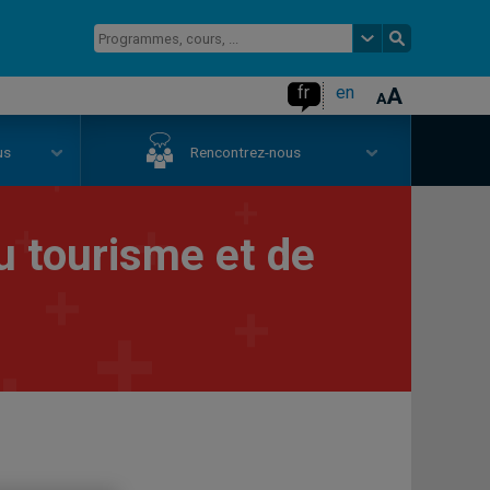
fr
en
us
Rencontrez-nous
u tourisme et de