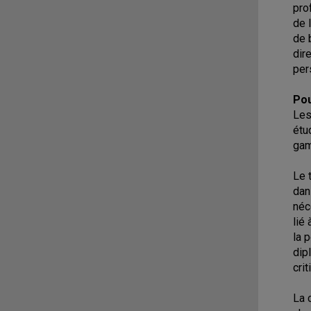
pro
de 
de 
dir
per
Pou
Les
étu
gam
Le 
dan
néc
lié
la 
dip
cri
La 