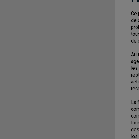
Ce 
de 
pro
tou
de 
Au 
age
les
res
act
réc
La 
com
com
tou
ges
les