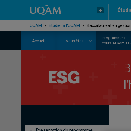
Étudi
UQAM
›
Étudier à l'UQAM
›
Baccalauréat en gestion 
Programmes,
Accueil
Vous êtes
cours et admiss
B
l
Présentation du programme