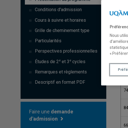
C
Conditions d'admission
Cours à suivre et horaires
7
Préférenc
Grille de cheminement type
Nous utili
8
Particularités
d’améliore
statistiqu
Perspectives professionnelles
« Préféren
7
e
e
Études de 2
et 3
cycles
Préf
Remarques et règlements
8
Descriptif en format PDF
7
8
Faire une
demande
d'admission
6