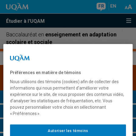
FR
EN
Étudier à l'UQAM
Baccalauréat en
enseignement en adaptation
scolaire et sociale
Préférences en matière de témoins
Une version plus récente de ce programme est
disponible.
Cliquez ici pour la consulter
.
Nous utilisons des témoins (cookies) afin de collecter des
informations qui nous permettent d’améliorer votre
expérience sur le site, de vous proposer des contenus vidéo,
Présentation du programme
d’analyser les statistiques de fréquentation, etc. Vous
pouvez personnaliser votre choix en sélectionnant
Conditions d'admission
« Préférences ».
Cours à suivre et horaires
Autoriser les témoins