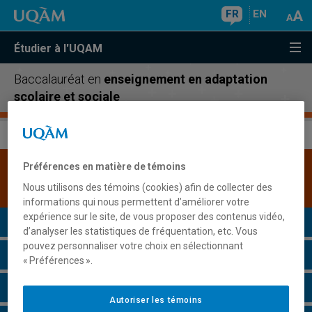
FR
EN
Étudier à l'UQAM
Baccalauréat en
enseignement en adaptation
scolaire et sociale
Préférences en matière de témoins
Une version plus récente de ce programme est
disponible.
Cliquez ici pour la consulter
.
Nous utilisons des témoins (cookies) afin de collecter des
informations qui nous permettent d’améliorer votre
expérience sur le site, de vous proposer des contenus vidéo,
Présentation du programme
d’analyser les statistiques de fréquentation, etc. Vous
pouvez personnaliser votre choix en sélectionnant
Conditions d'admission
« Préférences ».
Cours à suivre et horaires
Autoriser les témoins