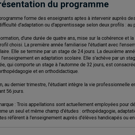
résentation du programme
programme forme des enseignants aptes à intervenir auprès des 
difficulté d'adaptation ou d'apprentissage selon deux profils : au
formation, d'une durée de quatre ans, mise sur la cohérence et la
profil choisi. La première année familiarise l'étudiant avec l'ense
laire. Elle se termine par un stage de 24 jours. La deuxième année
à l'enseignement en adaptation scolaire. Elle s'achève par un sta
ée, qui comporte un stage à l'automne de 32 jours, est consacré
orthopédagogie et en orthodidactique.
in, au dernier trimestre, l'étudiant intègre la vie professionnell
ant 56 jours.
arque : Trois appellations sont actuellement employées pour d
me un seul et même champ d'études : orthopédagogie, adaptation 
tes réfèrent à l'enseignement auprès d'élèves handicapés ou en d