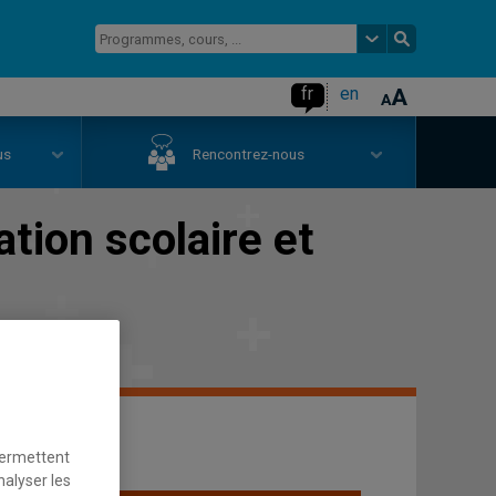
fr
en
us
Rencontrez-nous
tion scolaire et
permettent
nalyser les