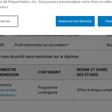
es de fréquentation, etc. Vous pouvez personnaliser votre choix en séle
Une version plus récente de ce programme est disponib
ces ».
érences
Autoriser les témoins
Tout
ODE
TITRE
GR
088
Profil intervention au préscolaire-primaire *
Bac
489
Profil intervention au secondaire *
Bac
e nom du profil sera mentionné sur le diplôme.
RIMESTRE
RÉGIME ET DURÉE
CONTINGENT
'ADMISSION
DES ÉTUDES
utomne
Programme
tes limites
Offert à temps compl
contingenté
admission