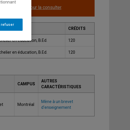
ctionnant
le.
Cliquez ici pour la consulter
.
 refuser
ADE
CRÉDITS
helier en éducation, B.Ed.
120
helier en éducation, B.Ed.
120
AUTRES
CAMPUS
CARACTÉRISTIQUES
Mène à un brevet
et
Montréal
d'enseignement