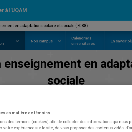
er à l'UQAM
ement en adaptation scolaire et sociale (7088)
Calendriers
Nos
campus
En savoir pl
ion
universitaires
n
enseignement en adapta
sociale
Faculté des sciences de l'éducation
es en matière de témoins
sons des témoins (cookies) afin de collecter des informations qui nous 
r votre expérience sur le site, de vous proposer des contenus vidéo, d’a