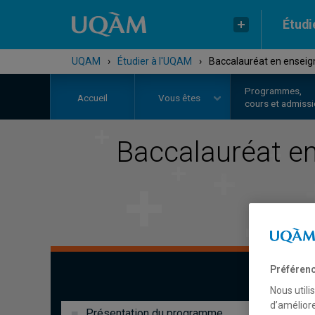
Étudi
UQAM
›
Étudier à l'UQAM
›
Baccalauréat en enseign
Programmes,
Accueil
Vous êtes
cours et admiss
Baccalauréat e
Préférenc
Nous utili
d’améliore
Présentation du programme