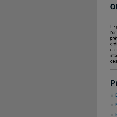
O
Le 
l'e
pré
ord
en 
int
des
P