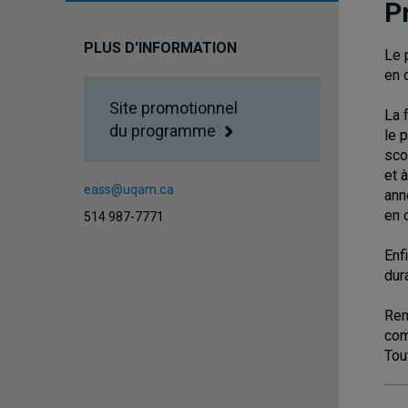
P
PLUS D'INFORMATION
Le 
en 
Site promotionnel
La 
du programme
le 
sco
et 
eass@uqam.ca
ann
en 
514 987-7771
Enf
dur
Rem
com
Tou