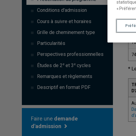
statistiqu
« Préféren
Conditions d'admission
Cours à suivre et horaires
Préf
C
Grille de cheminement type
7
Particularités
Perspectives professionnelles
7
e
e
Études de 2
et 3
cycles
* L
Remarques et règlements
T
Descriptif en format PDF
D
A
Da
d'
Faire une
demande
d'admission