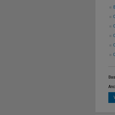
C
C
Bas
Anc