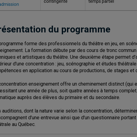
contingenté
temps partiel
admission
résentation du programme
programme forme des professionnels du théâtre en jeu, en scéno
eignement. La formation débute par des cours de tronc commun al
hniques et artistiques du théâtre. Une deuxième étape permet d'
ntérieur d'une concentration : jeu, scénographie et études théâtrales
pétences en application au cours de productions, de stages et d
concentration enseignement offre un cheminement distinct (qui
essitant une année de plus, soit quatre années à temps complet.
matique auprès des élèves du primaire et du secondaire.
 auditions, dont la nature varie selon la concentration, détermin
ccompagnent d'une entrevue ainsi que d'un questionnaire portant s
âtrale au Québec.