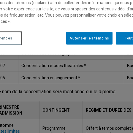
sons des témoins (cookies) afin de collecter des informations qui nous 
Une version plus récente de ce programme est disponib
r votre expérience sur le site, de vous proposer des contenus vidéo, d’a
es de fréquentation, etc. Vous pouvez personnaliser votre choix en séle
ces ».
ODE
TITRE
GR
érences
Autoriser les témoins
Tout
601
Concentration jeu *
Bac
603
Concentration scénographie *
Bac
507
Concentration études théâtrales *
Bac
605
Concentration enseignement *
Bac
e nom de la concentration sera mentionné sur le diplôme.
RIMESTRE
CONTINGENT
RÉGIME ET DURÉE DES
'ADMISSION
utomne
Programme
Offert à temps complet 
tes limites