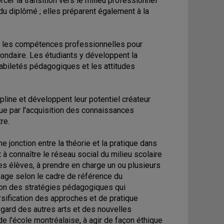
cer la transition vers le milieu professionnel
ie du diplômé ; elles préparent également à la
r les compétences professionnelles pour
condaire. Les étudiants y développent la
habiletés pédagogiques et les attitudes
pline et développent leur potentiel créateur
ue par l'acquisition des connaissances
re.
e jonction entre la théorie et la pratique dans
 à connaître le réseau social du milieu scolaire
es élèves, à prendre en charge un ou plusieurs
sage selon le cadre de référence du
tion des stratégies pédagogiques qui
rsification des approches et de pratique
'égard des autres arts et des nouvelles
de l'école montréalaise, à agir de façon éthique