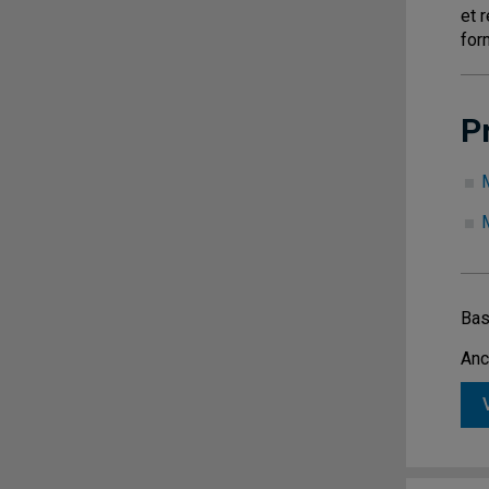
et 
for
P
Bas
Anc