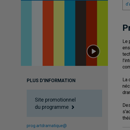
d'
P
Le 
ens
tec
l'i
com
La 
PLUS D'INFORMATION
néc
dra
Site promotionnel
Des
du programme
s'a
thé
prog.artdramatique@