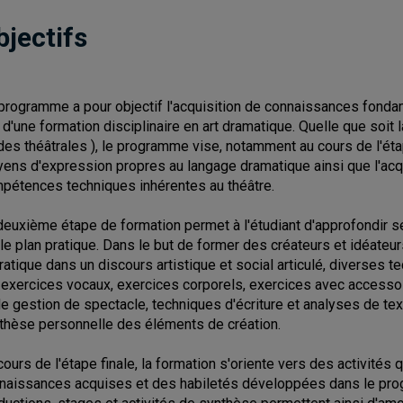
bjectifs
programme a pour objectif l'acquisition de connaissances fondame
 d'une formation disciplinaire en art dramatique. Quelle que soit l
des théâtrales ), le programme vise, notamment au cours de l'étap
ens d'expression propres au langage dramatique ainsi que l'acq
pétences techniques inhérentes au théâtre.
deuxième étape de formation permet à l'étudiant d'approfondir 
 le plan pratique. Dans le but de former des créateurs et idéateurs 
pratique dans un discours artistique et social articulé, diverses
, exercices vocaux, exercices corporels, exercices avec accessoi
de gestion de spectacle, techniques d'écriture et analyses de te
thèse personnelle des éléments de création.
cours de l'étape finale, la formation s'oriente vers des activités q
naissances acquises et des habiletés développées dans le prog