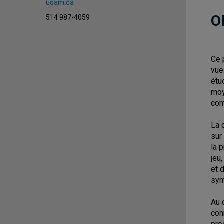
uqam.ca
O
514 987-4059
Ce 
vue
étu
moy
com
La 
sur
la 
jeu
et 
syn
Au 
con