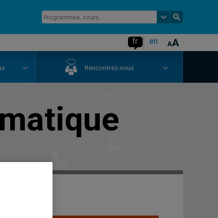
fr
en
us
Rencontrez-nous
amatique