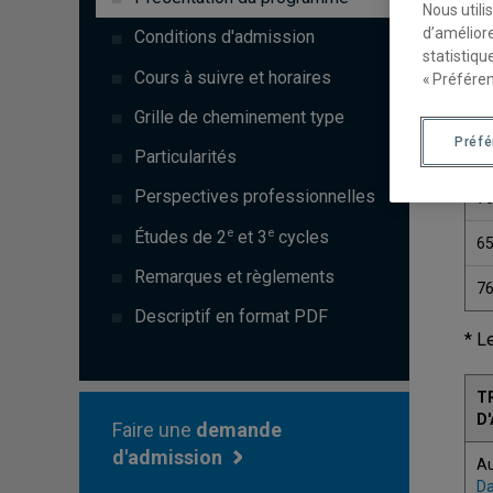
Nous utili
d’améliore
Conditions d'admission
statistiqu
Cours à suivre et horaires
« Préféren
C
Grille de cheminement type
Préf
7
Particularités
Perspectives professionnelles
7
e
e
Études de 2
et 3
cycles
6
Remarques et règlements
7
Descriptif en format PDF
* L
T
D
Faire une
demande
d'admission
A
Da