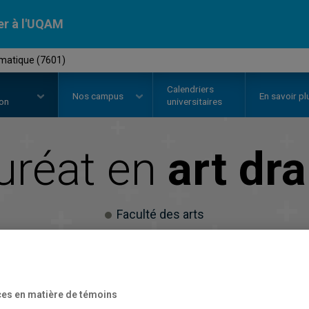
er à l'UQAM
amatique (7601)
Calendriers
Nos
campus
En savoir pl
ion
universitaires
uréat en
art dr
Faculté des arts
es en matière de témoins