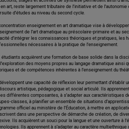
ductions, stages et activités de synthèse permettent ainsi d'amor
, en art, reste largement tributaire de l'initiative et de l'autonom
rsuite d'études au niveau du second cycle.
concentration enseignement en art dramatique vise à développe
nseignement de l'art dramatique au préscolaire-primaire et au se
acité d'intégrer les connaissances théoriques et pratiques, les 
fessionnelles nécessaires à la pratique de l'enseignement.
 étudiants acquièrent une formation de base solide dans la disci
 l'exploration des moyens propres au langage dramatique ainsi q
oriques et de compétences inhérentes à l'enseignement du théât
 développent une capacité de réflexion leur permettant d'établir un
discours artistique, pédagogique et social articulé. Ils apprennent
ses différentes composantes, à s'adapter aux caractéristiques d
upes-classes, à planifier un ensemble de situations d'apprentis
gramme officiel au ministère de l'Éducation, à mettre en applica
nscrivent dans une perspective de démarche de création, de dive
lexive. Ils acquièrent un souci pour la langue et une ouverture à l
hnologies. Ils apprennent à s'adapter au caractère multiethnique 