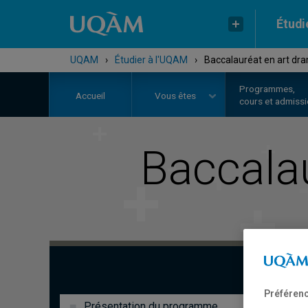
Étudi
UQAM
›
Étudier à l'UQAM
›
Baccalauréat en art dr
Programmes,
Accueil
Vous êtes
cours et admiss
Baccala
Préférenc
Présentation du programme