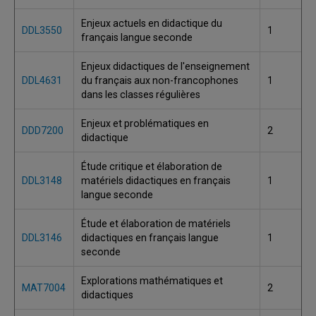
Enjeux actuels en didactique du
DDL3550
1
français langue seconde
Enjeux didactiques de l'enseignement
DDL4631
du français aux non-francophones
1
dans les classes régulières
Enjeux et problématiques en
DDD7200
2
didactique
Étude critique et élaboration de
DDL3148
matériels didactiques en français
1
langue seconde
Étude et élaboration de matériels
DDL3146
didactiques en français langue
1
seconde
Explorations mathématiques et
MAT7004
2
didactiques