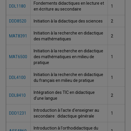
Fondements didactiques en lecture et
DDL1180
1
en écriture au secondaire
DDD8520
Initiation à la didactique des sciences
2
Initiation à la recherche en didactique
MAT8391
2
des mathématiques
Initiation à la recherche en didactique
MAT6500
des mathématiques en milieu de
1
pratique
Initiation à la recherche en didactique
DDL4100
1
du français en milieu de pratique
Intégration des TIC en didactique
DDL8410
2
d'une langue
Introduction à l'acte d'enseigner au
DDD1231
1
secondaire : didactique générale
Introduction à l'orthodidactique du