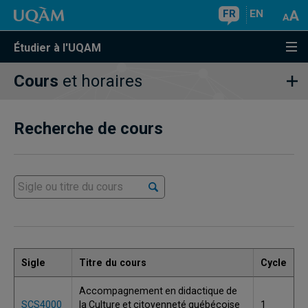
FR
EN
Étudier à l'UQAM
Cours
et horaires
Recherche de cours
Sigle
Titre du cours
Cycle
Accompagnement en didactique de
SCS4000
la Culture et citoyenneté québécoise
1