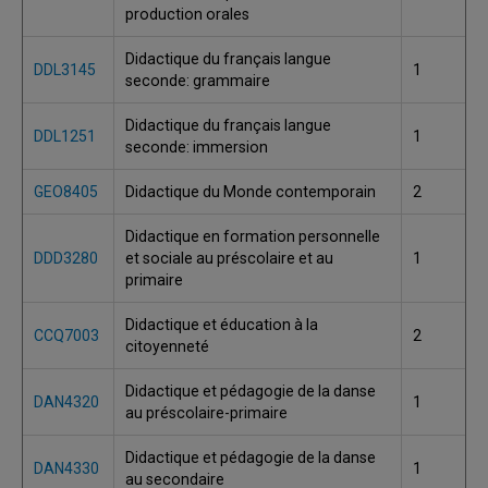
production orales
Didactique du français langue
DDL3145
1
seconde: grammaire
Didactique du français langue
DDL1251
1
seconde: immersion
GEO8405
Didactique du Monde contemporain
2
Didactique en formation personnelle
DDD3280
et sociale au préscolaire et au
1
primaire
Didactique et éducation à la
CCQ7003
2
citoyenneté
Didactique et pédagogie de la danse
DAN4320
1
au préscolaire-primaire
Didactique et pédagogie de la danse
DAN4330
1
au secondaire